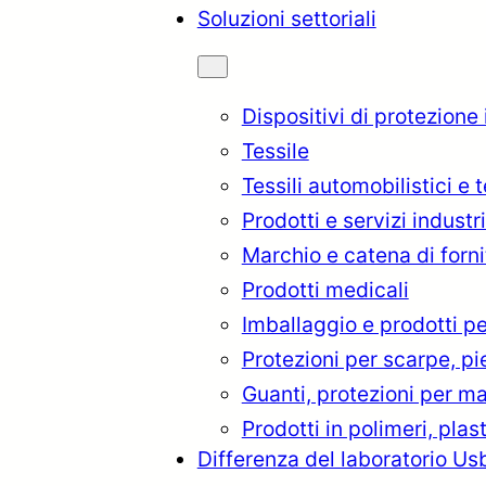
Soluzioni settoriali
Dispositivi di protezione
Tessile
Tessili automobilistici e 
Prodotti e servizi industri
Marchio e catena di forni
Prodotti medicali
Imballaggio e prodotti pe
Protezioni per scarpe, p
rkçe
English
Français
Itali
Guanti, protezioni per ma
Prodotti in polimeri, plas
Differenza del laboratorio Us