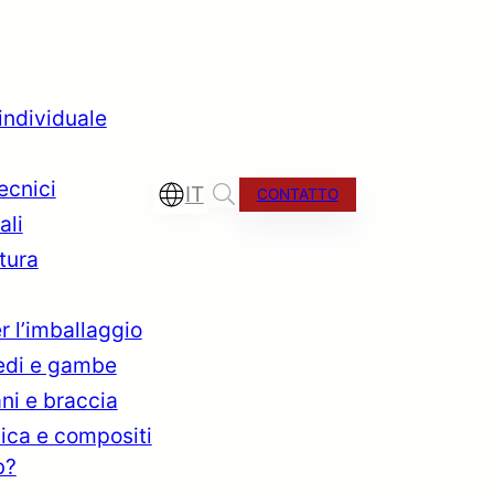
 individuale
tecnici
IT
CONTATTO
ali
tura
r l’imballaggio
iedi e gambe
ano
ni e braccia
tica e compositi
b?