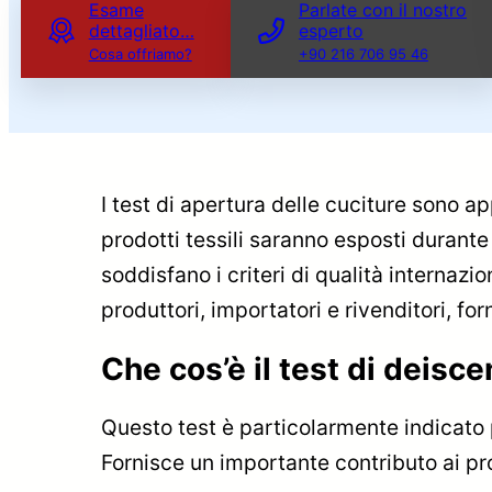
Esame
Parlate con il nostro
dettagliato…
esperto
Cosa offriamo?
+90 216 706 95 46
I test di apertura delle cuciture sono app
prodotti tessili saranno esposti durante
soddisfano i criteri di qualità internazio
produttori, importatori e rivenditori, fo
Che cos’è il test di deisc
Questo test è particolarmente indicato pe
Fornisce un importante contributo ai pro