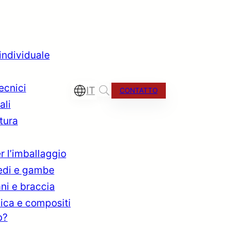
 individuale
tecnici
IT
CONTATTO
ali
tura
r l’imballaggio
iedi e gambe
ano
ni e braccia
tica e compositi
b?