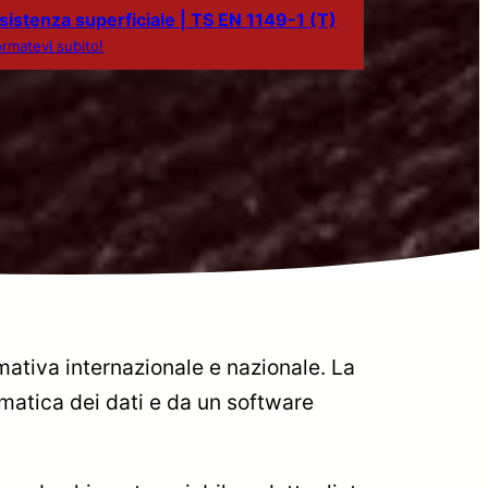
sistenza superficiale | TS EN 1149-1 (T)
ormatevi subito!
rmativa internazionale e nazionale. La
matica dei dati e da un software