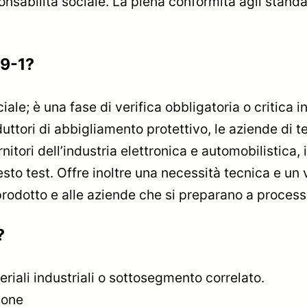
nsabilità sociale. La piena conformità agli standar
49-1?
le; è una fase di verifica obbligatoria o critica in t
duttori di abbigliamento protettivo, le aziende di te
nitori dell’industria elettronica e automobilistica, 
sto test. Offre inoltre una necessità tecnica e un 
 prodotto e alle aziende che si preparano a proces
?
teriali industriali o sottosegmento correlato.
ione