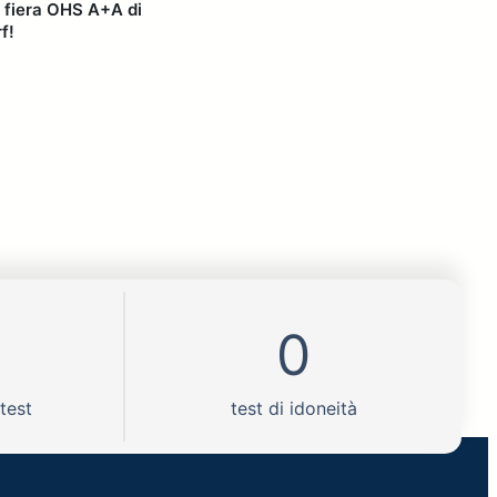
a fiera OHS A+A di
f!
0
 test
test di idoneità