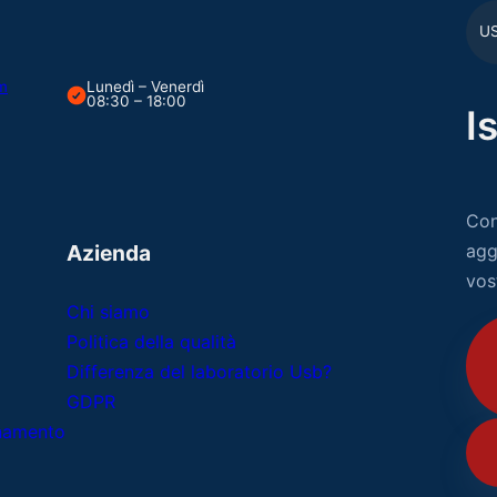
U
om
Lunedì – Venerdì
08:30 – 18:00
I
Con
Azienda
agg
vos
Chi siamo
Politica della qualità
Differenza del laboratorio Usb?
GDPR
onamento