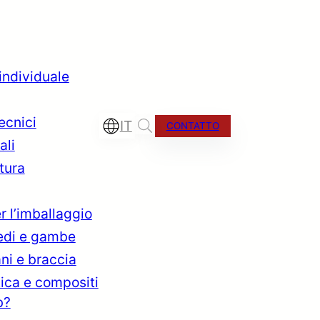
 individuale
tecnici
IT
CONTATTO
ali
tura
r l’imballaggio
iedi e gambe
ano
ni e braccia
tica e compositi
b?