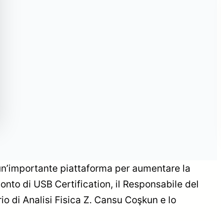
USB Certification ha
partecipato alle fiere
Paintistanbul e
Busworld
un’importante piattaforma per aumentare la
 conto di USB Certification, il Responsabile del
io di Analisi Fisica Z. Cansu Coşkun e lo