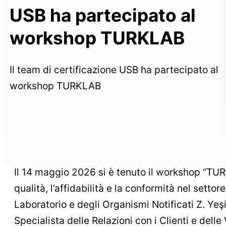
USB ha partecipato al
Pubblicata la revisione
workshop TURKLAB
della norma ISO/IEC
17020:2026: Inizia
6:
una nuova era per le
Il team di certificazione USB ha partecipato al
organizzazioni di
ispezione
workshop TURKLAB
ioni
Il 14 maggio 2026 si è tenuto il workshop “TU
qualità, l’affidabilità e la conformità nel setto
Laboratorio e degli Organismi Notificati Z. Yeşi
Specialista delle Relazioni con i Clienti e delle