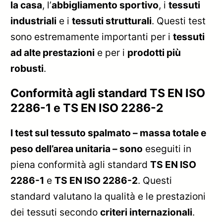
la casa
, l’
abbigliamento sportivo
, i
tessuti
industriali
e i
tessuti strutturali
. Questi test
sono estremamente importanti per i
tessuti
ad alte prestazioni
e per i
prodotti più
robusti
.
Conformità agli standard TS EN ISO
2286-1 e TS EN ISO 2286-2
I test sul tessuto spalmato – massa totale e
peso dell’area unitaria – sono
eseguiti in
piena conformità agli standard
TS EN ISO
2286-1
e
TS EN ISO 2286-2
. Questi
standard valutano la qualità e le prestazioni
dei tessuti secondo
criteri internazionali
.